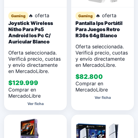
🔥 oferta
🔥 oferta
Gaming
Gaming
Joystick Wireless
Pantalla Ips Portátil
Nitho Para Ps5
Para Juegos Retro
Android Ios Pc C/
R36s 64g Blanco
Auricular Blanco
Oferta seleccionada.
Oferta seleccionada.
Verificá precio, cuotas
Verificá precio, cuotas
y envío directamente
y envío directamente
en MercadoLibre.
en MercadoLibre.
$82.800
$129.999
Comprar en
Comprar en
MercadoLibre
MercadoLibre
Ver ficha
Ver ficha