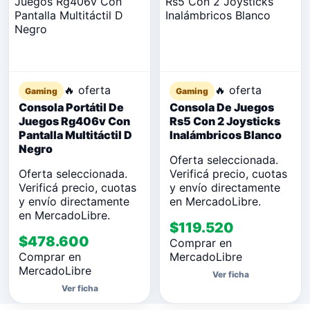
🔥 oferta
🔥 oferta
Gaming
Gaming
Consola Portátil De
Consola De Juegos
Juegos Rg406v Con
Rs5 Con 2 Joysticks
Pantalla Multitáctil D
Inalámbricos Blanco
Negro
Oferta seleccionada.
Oferta seleccionada.
Verificá precio, cuotas
Verificá precio, cuotas
y envío directamente
y envío directamente
en MercadoLibre.
en MercadoLibre.
$119.520
$478.600
Comprar en
Comprar en
MercadoLibre
MercadoLibre
Ver ficha
Ver ficha