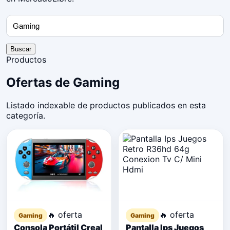
Buscar
Productos
Ofertas de Gaming
Listado indexable de productos publicados en esta
categoría.
🔥 oferta
🔥 oferta
Gaming
Gaming
Consola Portátil Creal
Pantalla Ips Juegos