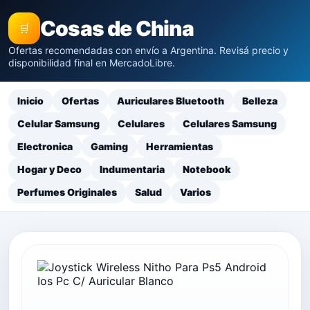
Cosas de China
🛒
Ofertas recomendadas con envío a Argentina. Revisá precio y
disponibilidad final en MercadoLibre.
Inicio
Ofertas
Auriculares Bluetooth
Belleza
Celular Samsung
Celulares
Celulares Samsung
Electronica
Gaming
Herramientas
Hogar y Deco
Indumentaria
Notebook
Perfumes Originales
Salud
Varios