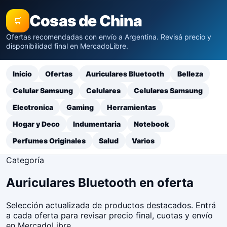
Cosas de China
🛒
Ofertas recomendadas con envío a Argentina. Revisá precio y
disponibilidad final en MercadoLibre.
Inicio
Ofertas
Auriculares Bluetooth
Belleza
Celular Samsung
Celulares
Celulares Samsung
Electronica
Gaming
Herramientas
Hogar y Deco
Indumentaria
Notebook
Perfumes Originales
Salud
Varios
Categoría
Auriculares Bluetooth en oferta
Selección actualizada de productos destacados. Entrá
a cada oferta para revisar precio final, cuotas y envío
en MercadoLibre.