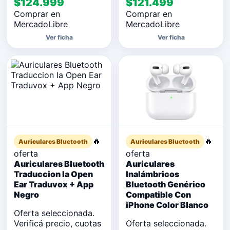
$124.999
$121.499
Comprar en
Comprar en
MercadoLibre
MercadoLibre
Ver ficha
Ver ficha
🔥
🔥
Auriculares Bluetooth
Auriculares Bluetooth
oferta
oferta
Auriculares Bluetooth
Auriculares
Traduccion Ia Open
Inalámbricos
Ear Traduvox + App
Bluetooth Genérico
Negro
Compatible Con
iPhone Color Blanco
Oferta seleccionada.
Verificá precio, cuotas
Oferta seleccionada.