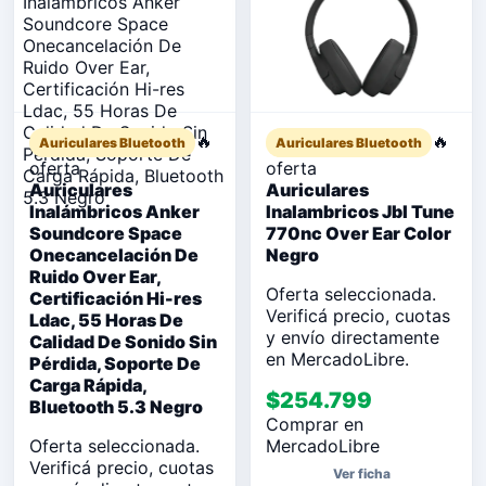
🔥
🔥
Auriculares Bluetooth
Auriculares Bluetooth
oferta
oferta
Auriculares
Auriculares
Inalámbricos Anker
Inalambricos Jbl Tune
Soundcore Space
770nc Over Ear Color
Onecancelación De
Negro
Ruido Over Ear,
Oferta seleccionada.
Certificación Hi-res
Verificá precio, cuotas
Ldac, 55 Horas De
y envío directamente
Calidad De Sonido Sin
en MercadoLibre.
Pérdida, Soporte De
Carga Rápida,
$254.799
Bluetooth 5.3 Negro
Comprar en
Oferta seleccionada.
MercadoLibre
Verificá precio, cuotas
Ver ficha