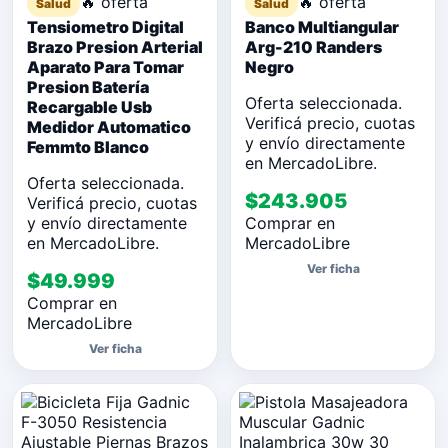
🔥 oferta
🔥 oferta
Salud
Salud
Tensiometro Digital
Banco Multiangular
Brazo Presion Arterial
Arg-210 Randers
Aparato Para Tomar
Negro
Presion Batería
Oferta seleccionada.
Recargable Usb
Verificá precio, cuotas
Medidor Automatico
y envío directamente
Femmto Blanco
en MercadoLibre.
Oferta seleccionada.
$243.905
Verificá precio, cuotas
y envío directamente
Comprar en
en MercadoLibre.
MercadoLibre
Ver ficha
$49.999
Comprar en
MercadoLibre
Ver ficha