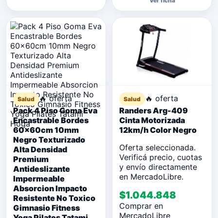
Ver ficha
🔥 oferta
🔥 oferta
Salud
Salud
Pack 4 Piso Goma Eva
Randers Arg-409
Encastrable Bordes
Cinta Motorizada
60x60cm 10mm
12km/h Color Negro
Negro Texturizado
Oferta seleccionada.
Alta Densidad
Verificá precio, cuotas
Premium
y envío directamente
Antideslizante
en MercadoLibre.
Impermeable
Absorcion Impacto
$1.044.848
Resistente No Toxico
Comprar en
Gimnasio Fitness
MercadoLibre
Yoga Pilates Tatami