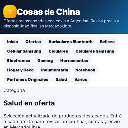
Cosas de China
🛒
Ofertas recomendadas con envío a Argentina. Revisá precio y
disponibilidad final en MercadoLibre.
Inicio
Ofertas
Auriculares Bluetooth
Belleza
Celular Samsung
Celulares
Celulares Samsung
Electronica
Gaming
Herramientas
Hogar y Deco
Indumentaria
Notebook
Perfumes Originales
Salud
Varios
Categoría
Salud en oferta
Selección actualizada de productos destacados. Entrá
a cada oferta para revisar precio final, cuotas y envío
en MercadoLibre.