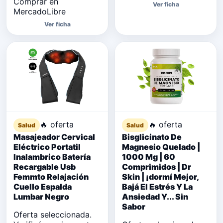
Comprar en
Ver ficha
MercadoLibre
Ver ficha
🔥 oferta
🔥 oferta
Salud
Salud
Masajeador Cervical
Bisglicinato De
Eléctrico Portatil
Magnesio Quelado |
Inalambrico Batería
1000 Mg | 60
Recargable Usb
Comprimidos | Dr
Femmto Relajación
Skin | ¡dormí Mejor,
Cuello Espalda
Bajá El Estrés Y La
Lumbar Negro
Ansiedad Y... Sin
Sabor
Oferta seleccionada.