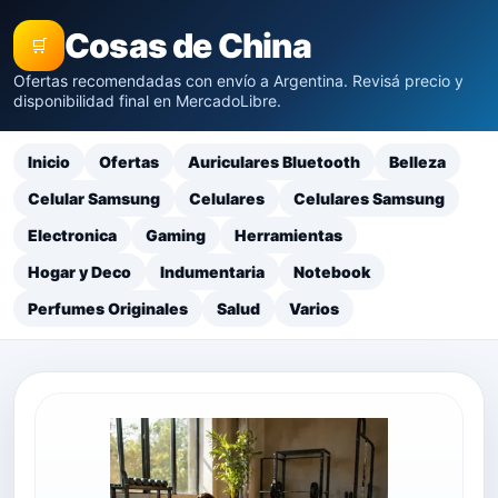
Cosas de China
🛒
Ofertas recomendadas con envío a Argentina. Revisá precio y
disponibilidad final en MercadoLibre.
Inicio
Ofertas
Auriculares Bluetooth
Belleza
Celular Samsung
Celulares
Celulares Samsung
Electronica
Gaming
Herramientas
Hogar y Deco
Indumentaria
Notebook
Perfumes Originales
Salud
Varios