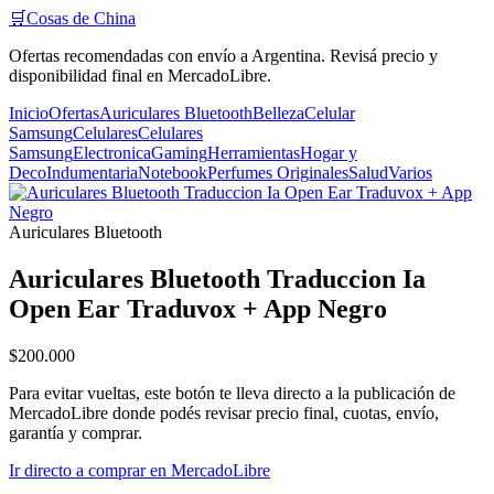
🛒
Cosas de China
Ofertas recomendadas con envío a Argentina. Revisá precio y
disponibilidad final en MercadoLibre.
Inicio
Ofertas
Auriculares Bluetooth
Belleza
Celular
Samsung
Celulares
Celulares
Samsung
Electronica
Gaming
Herramientas
Hogar y
Deco
Indumentaria
Notebook
Perfumes Originales
Salud
Varios
Auriculares Bluetooth
Auriculares Bluetooth Traduccion Ia
Open Ear Traduvox + App Negro
$200.000
Para evitar vueltas, este botón te lleva directo a la publicación de
MercadoLibre donde podés revisar precio final, cuotas, envío,
garantía y comprar.
Ir directo a comprar en MercadoLibre