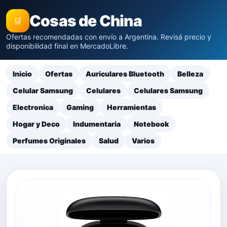
Cosas de China
🛒
Ofertas recomendadas con envío a Argentina. Revisá precio y
disponibilidad final en MercadoLibre.
Inicio
Ofertas
Auriculares Bluetooth
Belleza
Celular Samsung
Celulares
Celulares Samsung
Electronica
Gaming
Herramientas
Hogar y Deco
Indumentaria
Notebook
Perfumes Originales
Salud
Varios