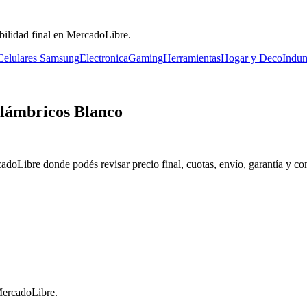
bilidad final en MercadoLibre.
Celulares Samsung
Electronica
Gaming
Herramientas
Hogar y Deco
Indum
alámbricos Blanco
rcadoLibre donde podés revisar precio final, cuotas, envío, garantía y co
 MercadoLibre.