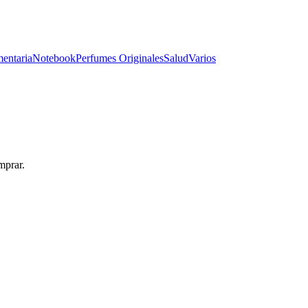
entaria
Notebook
Perfumes Originales
Salud
Varios
mprar.