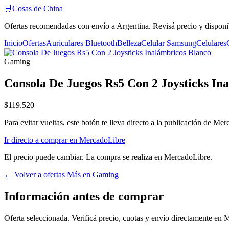
🛒
Cosas de China
Ofertas recomendadas con envío a Argentina. Revisá precio y disponi
Inicio
Ofertas
Auriculares Bluetooth
Belleza
Celular Samsung
Celulares
Gaming
Consola De Juegos Rs5 Con 2 Joysticks In
$119.520
Para evitar vueltas, este botón te lleva directo a la publicación de Me
Ir directo a comprar en MercadoLibre
El precio puede cambiar. La compra se realiza en MercadoLibre.
← Volver a ofertas
Más en Gaming
Información antes de comprar
Oferta seleccionada. Verificá precio, cuotas y envío directamente en