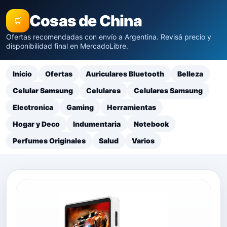
Cosas de China
🛒
Ofertas recomendadas con envío a Argentina. Revisá precio y
disponibilidad final en MercadoLibre.
Inicio
Ofertas
Auriculares Bluetooth
Belleza
Celular Samsung
Celulares
Celulares Samsung
Electronica
Gaming
Herramientas
Hogar y Deco
Indumentaria
Notebook
Perfumes Originales
Salud
Varios