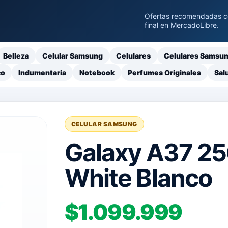
Ofertas recomendadas con
final en MercadoLibre.
Belleza
Celular Samsung
Celulares
Celulares Samsu
co
Indumentaria
Notebook
Perfumes Originales
Sal
CELULAR SAMSUNG
Galaxy A37 2
White Blanco
$1.099.999