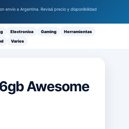
 envío a Argentina. Revisá precio y disponibilidad
ng
Electronica
Gaming
Herramientas
ud
Varios
56gb Awesome