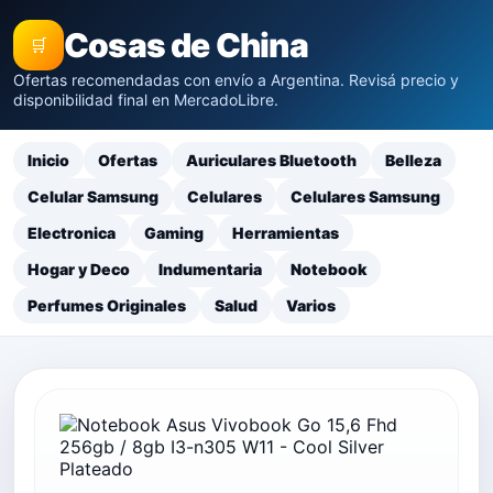
Cosas de China
🛒
Ofertas recomendadas con envío a Argentina. Revisá precio y
disponibilidad final en MercadoLibre.
Inicio
Ofertas
Auriculares Bluetooth
Belleza
Celular Samsung
Celulares
Celulares Samsung
Electronica
Gaming
Herramientas
Hogar y Deco
Indumentaria
Notebook
Perfumes Originales
Salud
Varios