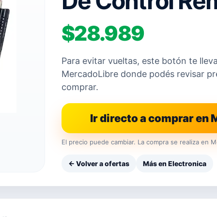
De Control Re
$28.989
Para evitar vueltas, este botón te llev
MercadoLibre donde podés revisar prec
comprar.
Ir directo a comprar en
El precio puede cambiar. La compra se realiza en M
← Volver a ofertas
Más en Electronica