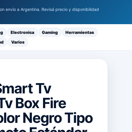
 envío a Argentina. Revisá precio y disponibilidad
ng
Electronica
Gaming
Herramientas
ud
Varios
 Smart Tv
v Box Fire
lor Negro Tipo