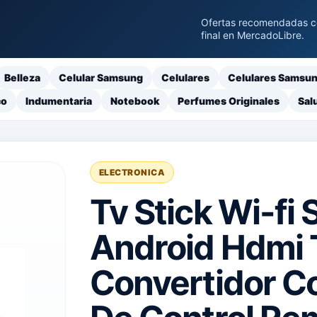
Ofertas recomendadas con
final en MercadoLibre.
Belleza
Celular Samsung
Celulares
Celulares Samsu
co
Indumentaria
Notebook
Perfumes Originales
Sal
ELECTRONICA
Tv Stick Wi-fi
Android Hdmi T
Convertidor Co