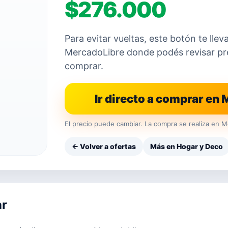
$276.000
Para evitar vueltas, este botón te llev
MercadoLibre donde podés revisar prec
comprar.
Ir directo a comprar en
El precio puede cambiar. La compra se realiza en M
← Volver a ofertas
Más en Hogar y Deco
ar