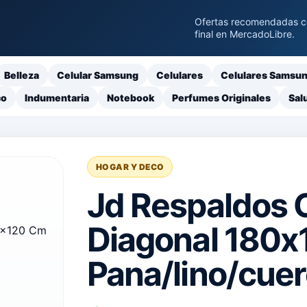
Ofertas recomendadas con
final en MercadoLibre.
Belleza
Celular Samsung
Celulares
Celulares Samsu
co
Indumentaria
Notebook
Perfumes Originales
Sal
HOGAR Y DECO
Jd Respaldos 
Diagonal 180
Pana/lino/cue