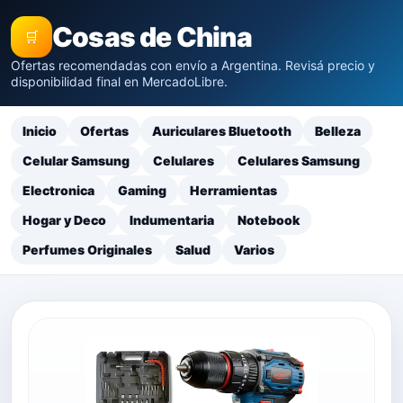
Cosas de China
🛒
Ofertas recomendadas con envío a Argentina. Revisá precio y
disponibilidad final en MercadoLibre.
Inicio
Ofertas
Auriculares Bluetooth
Belleza
Celular Samsung
Celulares
Celulares Samsung
Electronica
Gaming
Herramientas
Hogar y Deco
Indumentaria
Notebook
Perfumes Originales
Salud
Varios