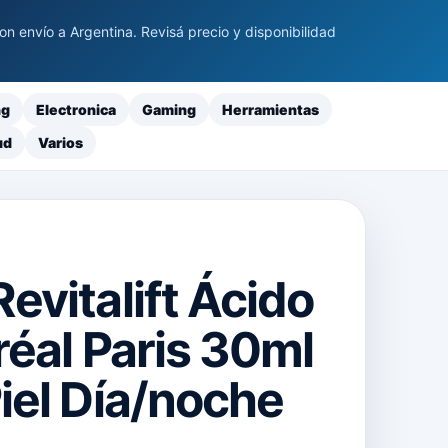
 envío a Argentina. Revisá precio y disponibilidad
ng
Electronica
Gaming
Herramientas
ud
Varios
evitalift Ácido
réal Paris 30ml
iel Día/noche