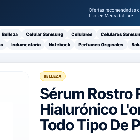
Ofertas recomendadas con
final en MercadoLibre.
Belleza
Celular Samsung
Celulares
Celulares Samsu
co
Indumentaria
Notebook
Perfumes Originales
Sal
BELLEZA
Sérum Rostro R
Hialurónico L'o
Todo Tipo De P