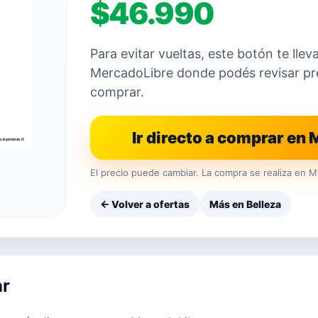
$46.990
Para evitar vueltas, este botón te llev
MercadoLibre donde podés revisar prec
comprar.
Ir directo a comprar en
El precio puede cambiar. La compra se realiza en M
← Volver a ofertas
Más en Belleza
ar