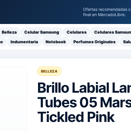
Ofertas recomendadas con
final en MercadoLibre.
Belleza
Celular Samsung
Celulares
Celulares Samsu
co
Indumentaria
Notebook
Perfumes Originales
Sal
BELLEZA
Brillo Labial 
Tubes 05 Mar
Tickled Pink