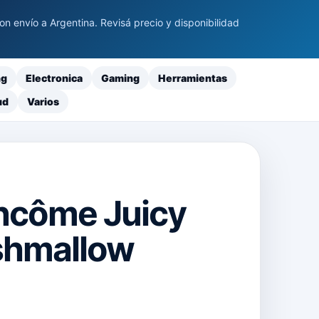
 envío a Argentina. Revisá precio y disponibilidad
ng
Electronica
Gaming
Herramientas
ud
Varios
Lancôme Juicy
shmallow