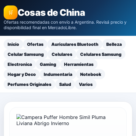
Cosas de China
🛒
Ofertas recomendadas con envío a Argentina. Revisá precio y
disponibilidad final en MercadoLibre.
Inicio
Ofertas
Auriculares Bluetooth
Belleza
Celular Samsung
Celulares
Celulares Samsung
Electronica
Gaming
Herramientas
Hogar y Deco
Indumentaria
Notebook
Perfumes Originales
Salud
Varios