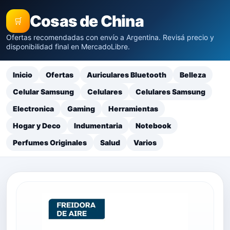
Cosas de China
🛒
Ofertas recomendadas con envío a Argentina. Revisá precio y
disponibilidad final en MercadoLibre.
Inicio
Ofertas
Auriculares Bluetooth
Belleza
Celular Samsung
Celulares
Celulares Samsung
Electronica
Gaming
Herramientas
Hogar y Deco
Indumentaria
Notebook
Perfumes Originales
Salud
Varios