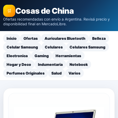
Cosas de China
🛒
Ofertas recomendadas con envío a Argentina. Revisá precio y
disponibilidad final en MercadoLibre.
Inicio
Ofertas
Auriculares Bluetooth
Belleza
Celular Samsung
Celulares
Celulares Samsung
Electronica
Gaming
Herramientas
Hogar y Deco
Indumentaria
Notebook
Perfumes Originales
Salud
Varios