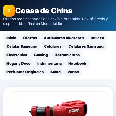
Cosas de China
🛒
Ofertas recomendadas con envío a Argentina. Revisá precio y
disponibilidad final en MercadoLibre.
Inicio
Ofertas
Auriculares Bluetooth
Belleza
Celular Samsung
Celulares
Celulares Samsung
Electronica
Gaming
Herramientas
Hogar y Deco
Indumentaria
Notebook
Perfumes Originales
Salud
Varios