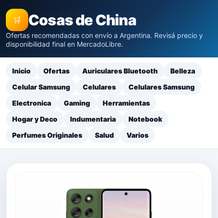
Cosas de China
🛒
Ofertas recomendadas con envío a Argentina. Revisá precio y
disponibilidad final en MercadoLibre.
Inicio
Ofertas
Auriculares Bluetooth
Belleza
Celular Samsung
Celulares
Celulares Samsung
Electronica
Gaming
Herramientas
Hogar y Deco
Indumentaria
Notebook
Perfumes Originales
Salud
Varios