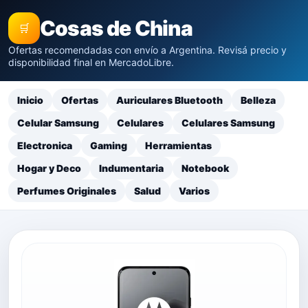
Cosas de China
🛒
Ofertas recomendadas con envío a Argentina. Revisá precio y
disponibilidad final en MercadoLibre.
Inicio
Ofertas
Auriculares Bluetooth
Belleza
Celular Samsung
Celulares
Celulares Samsung
Electronica
Gaming
Herramientas
Hogar y Deco
Indumentaria
Notebook
Perfumes Originales
Salud
Varios