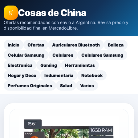
Cosas de China
🛒
Ofertas recomendadas con envío a Argentina. Revisá precio y
disponibilidad final en MercadoLibre.
Inicio
Ofertas
Auriculares Bluetooth
Belleza
Celular Samsung
Celulares
Celulares Samsung
Electronica
Gaming
Herramientas
Hogar y Deco
Indumentaria
Notebook
Perfumes Originales
Salud
Varios