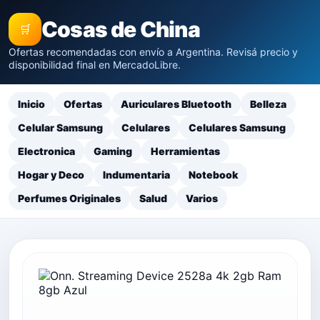
Cosas de China
🛒
Ofertas recomendadas con envío a Argentina. Revisá precio y
disponibilidad final en MercadoLibre.
Inicio
Ofertas
Auriculares Bluetooth
Belleza
Celular Samsung
Celulares
Celulares Samsung
Electronica
Gaming
Herramientas
Hogar y Deco
Indumentaria
Notebook
Perfumes Originales
Salud
Varios