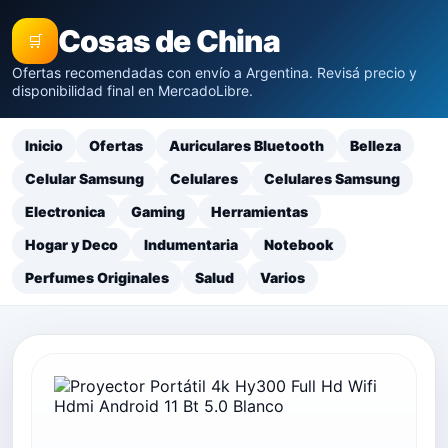
Cosas de China
🛒
Ofertas recomendadas con envío a Argentina. Revisá precio y
disponibilidad final en MercadoLibre.
Inicio
Ofertas
Auriculares Bluetooth
Belleza
Celular Samsung
Celulares
Celulares Samsung
Electronica
Gaming
Herramientas
Hogar y Deco
Indumentaria
Notebook
Perfumes Originales
Salud
Varios