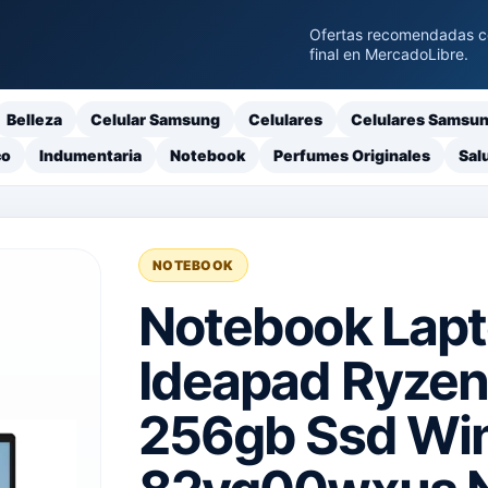
Ofertas recomendadas con
final en MercadoLibre.
Belleza
Celular Samsung
Celulares
Celulares Samsu
co
Indumentaria
Notebook
Perfumes Originales
Sal
NOTEBOOK
Notebook Lapt
Ideapad Ryzen
256gb Ssd Win