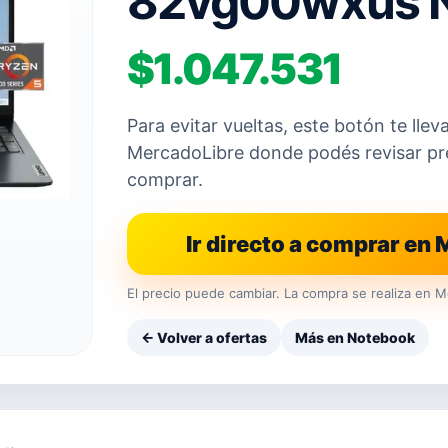
82vg00wxus 
$1.047.531
Para evitar vueltas, este botón te llev
MercadoLibre donde podés revisar prec
comprar.
Ir directo a comprar en
El precio puede cambiar. La compra se realiza en M
← Volver a ofertas
Más en Notebook