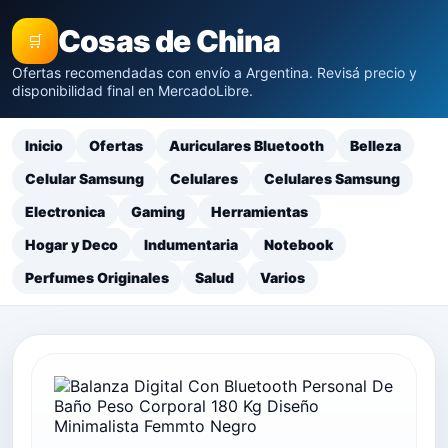
Cosas de China
🛒
Ofertas recomendadas con envío a Argentina. Revisá precio y
disponibilidad final en MercadoLibre.
Inicio
Ofertas
Auriculares Bluetooth
Belleza
Celular Samsung
Celulares
Celulares Samsung
Electronica
Gaming
Herramientas
Hogar y Deco
Indumentaria
Notebook
Perfumes Originales
Salud
Varios