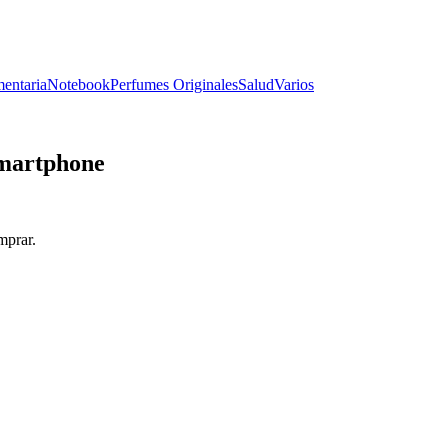
entaria
Notebook
Perfumes Originales
Salud
Varios
Smartphone
mprar.