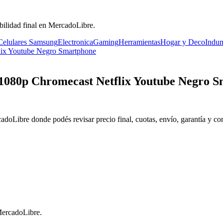
bilidad final en MercadoLibre.
Celulares Samsung
Electronica
Gaming
Herramientas
Hogar y Deco
Indum
 1080p Chromecast Netflix Youtube Negro 
rcadoLibre donde podés revisar precio final, cuotas, envío, garantía y co
 MercadoLibre.