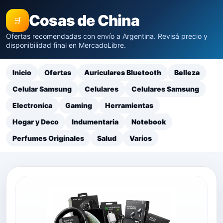
Cosas de China
🛒
Ofertas recomendadas con envío a Argentina. Revisá precio y
disponibilidad final en MercadoLibre.
Inicio
Ofertas
Auriculares Bluetooth
Belleza
Celular Samsung
Celulares
Celulares Samsung
Electronica
Gaming
Herramientas
Hogar y Deco
Indumentaria
Notebook
Perfumes Originales
Salud
Varios