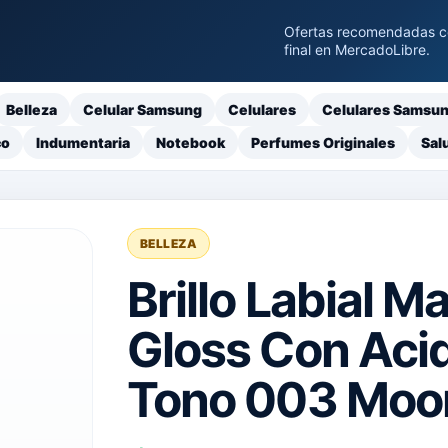
Ofertas recomendadas con
final en MercadoLibre.
Belleza
Celular Samsung
Celulares
Celulares Samsu
co
Indumentaria
Notebook
Perfumes Originales
Sal
BELLEZA
Brillo Labial Ma
Gloss Con Acid
Tono 003 Moo