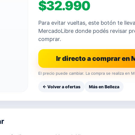
$32.990
Para evitar vueltas, este botón te llev
MercadoLibre donde podés revisar prec
comprar.
Ir directo a comprar en
El precio puede cambiar. La compra se realiza en M
← Volver a ofertas
Más en Belleza
ar