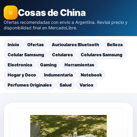
Cosas de China
🛒
Ofertas recomendadas con envío a Argentina. Revisá precio y
disponibilidad final en MercadoLibre.
Inicio
Ofertas
Auriculares Bluetooth
Belleza
Celular Samsung
Celulares
Celulares Samsung
Electronica
Gaming
Herramientas
Hogar y Deco
Indumentaria
Notebook
Perfumes Originales
Salud
Varios