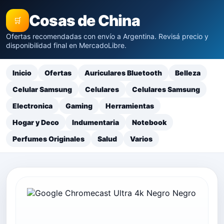
Cosas de China
🛒
Ofertas recomendadas con envío a Argentina. Revisá precio y
disponibilidad final en MercadoLibre.
Inicio
Ofertas
Auriculares Bluetooth
Belleza
Celular Samsung
Celulares
Celulares Samsung
Electronica
Gaming
Herramientas
Hogar y Deco
Indumentaria
Notebook
Perfumes Originales
Salud
Varios