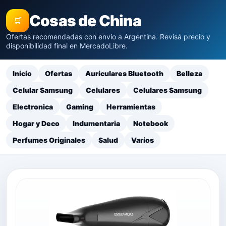
Cosas de China
🛒
Ofertas recomendadas con envío a Argentina. Revisá precio y
disponibilidad final en MercadoLibre.
Inicio
Ofertas
Auriculares Bluetooth
Belleza
Celular Samsung
Celulares
Celulares Samsung
Electronica
Gaming
Herramientas
Hogar y Deco
Indumentaria
Notebook
Perfumes Originales
Salud
Varios