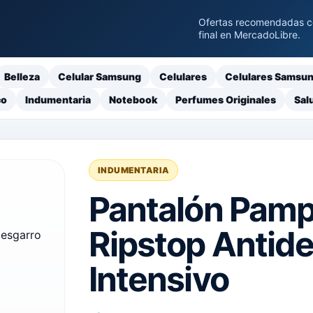
Ofertas recomendadas con
final en MercadoLibre.
Belleza
Celular Samsung
Celulares
Celulares Samsu
co
Indumentaria
Notebook
Perfumes Originales
Sal
INDUMENTARIA
Pantalón Pamp
Ripstop Antide
Intensivo