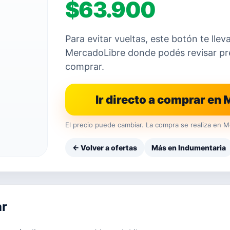
$63.900
Para evitar vueltas, este botón te llev
MercadoLibre donde podés revisar prec
comprar.
Ir directo a comprar en
El precio puede cambiar. La compra se realiza en M
← Volver a ofertas
Más en Indumentaria
ar