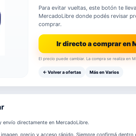
Para evitar vueltas, este botón te llev
MercadoLibre donde podés revisar prec
comprar.
Ir directo a comprar en
El precio puede cambiar. La compra se realiza en M
← Volver a ofertas
Más en Varios
ar
 y envío directamente en MercadoLibre.
imagen, precio y acceso rápido. Siempre confirmá dentro d