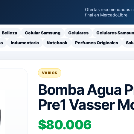
Ofertas recomendadas con
final en MercadoLibre.
Belleza
Celular Samsung
Celulares
Celulares Samsu
co
Indumentaria
Notebook
Perfumes Originales
Sal
VARIOS
Bomba Agua P
Pre1 Vasser M
$80.006